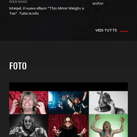
ROCK NEWS
archivi
Interpol, il nuovo album "This Mirror Weighs a
Ton". Tutte le info
VEDI TUTTE
FOTO