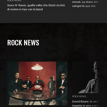
ROCK NEWS
minuti. La storia dell'over
Guns N' Roses, quella volta che Slash rischiò
sempre la sua vita
di morire in tour con la band
ROCK NEWS
ROCK NEWS
David Bowie, la vera identi
risposta in una sceneggiatu