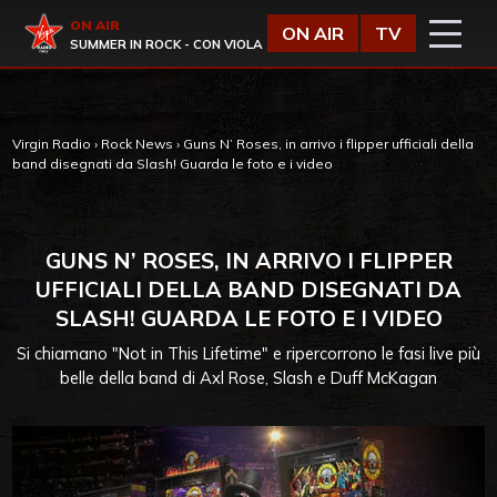
Vai al contenuto
Virgin Radio
ON AIR
ON AIR
TV
SUMMER IN ROCK - CON VIOLA
Virgin Radio
›
Rock News
›
Guns N’ Roses, in arrivo i flipper ufficiali della
band disegnati da Slash! Guarda le foto e i video
GUNS N’ ROSES, IN ARRIVO I FLIPPER
UFFICIALI DELLA BAND DISEGNATI DA
SLASH! GUARDA LE FOTO E I VIDEO
Si chiamano "Not in This Lifetime" e ripercorrono le fasi live più
belle della band di Axl Rose, Slash e Duff McKagan