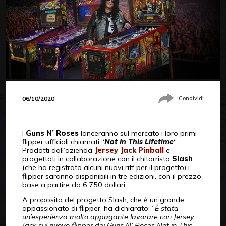
06/10/2020
Condividi
I
Guns N’ Roses
lanceranno sul mercato i loro primi
flipper ufficiali chiamati “
Not In This Lifetime
“.
Prodotti dall’azienda
Jersey Jack Pinball
e
progettati in collaborazione con il chitarrista
Slash
(che ha registrato alcuni nuovi riff per il progetto) i
flipper saranno disponibili in tre edizioni, con il prezzo
base a partire da 6.750 dollari.
A proposito del progetto Slash, che è un grande
appassionato di flipper, ha dichiarato: “
È stata
un’esperienza molto appagante lavorare con Jersey
Jack sul nuovo flipper dei Guns N’ Roses Not in This