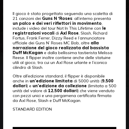
Il gioco è stato progettato seguendo una scaletta di
21 canzoni dei
Guns N ‘Roses
: all’interno presenta
un palco e dei veri riflettori in movimento
,
include i video del tour Not In This Lifetime con
le
registrazioni vocali
di
Axl Rose
, Slash, Richard
Fortus, Frank Ferrer, Dizzy Reed e l’annunciatore
ufficiale dei Guns N’ Roses MC Bob, oltre
alla
narrazione del gioco realizzata dal bassista
Duff McKagan
e dalla bellissima tastierista Melissa
Reese. Il flipper inoltre contiene anche delle statuine
utili al gioco, tra cui un Axl Rose urlante e l’iconico
cilindro di Slash.
Oltre all’edizione standard, il flipper è disponibile
anche in
un’edizione limitata
di 5000 unità (
9.500
dollari
) e
un’edizione da collezione
(limitata a 500
unità del valore di
12.500 dollari
) che viene venduto
con pezzi unici e una pergamena certificata firmata
da Axl Rose, Slash e Duff McKagan.
STANDARD EDITION