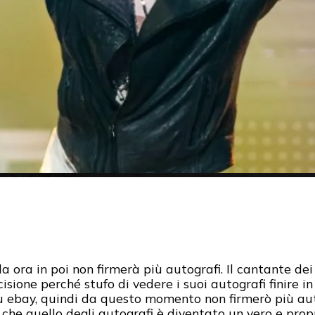
a ora in poi non firmerà più autografi. Il cantante de
cisione perché stufo di vedere i suoi autografi finire i
su ebay, quindi da questo momento non firmerò più aut
 che quello degli autografi è diventato un vero e pro