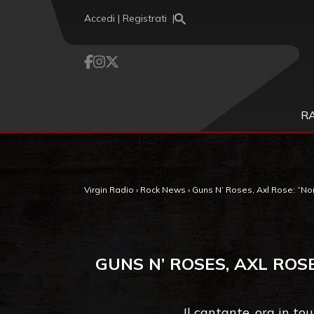
Vai al contenuto
Accedi | Registrati
R
Virgin Radio
›
Rock News
›
Guns N’ Roses, Axl Rose: “Non 
GUNS N’ ROSES, AXL ROS
Il cantante, ora in to