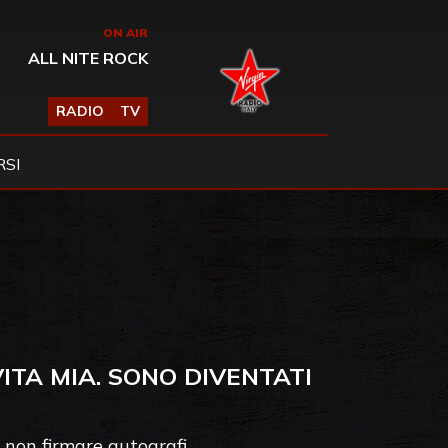
ON AIR
ALL NITE ROCK
RADIO
TV
SI
ITA MIA. SONO DIVENTATI
i non firmare autografi