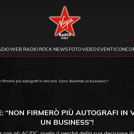
Virgin Radio
ADIO
WEB RADIO
ROCK NEWS
FOTO
VIDEO
EVENTI
CONCOR
firmerò più autografi in vita mia. Sono diventati un business”!
E: “NON FIRMERÒ PIÙ AUTOGRAFI IN V
UN BUSINESS”!
ur con gli AC/DC, rivela il perché della sua decisione d