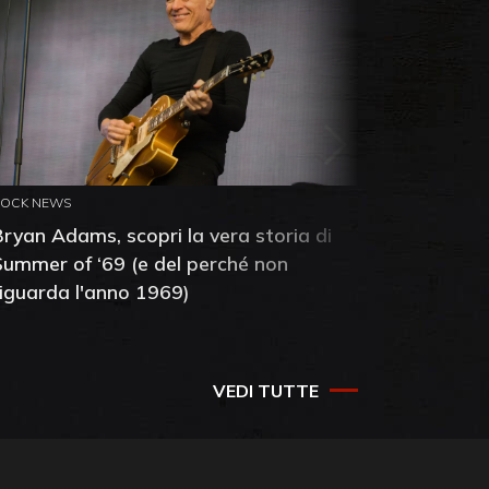
ROCK NEWS
ROCK NEW
Bryan Adams, scopri la vera storia di
Anthony 
Summer of ‘69 (e del perché non
mia amic
riguarda l'anno 1969)
VEDI TUTTE