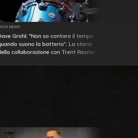
ROCK NEWS
Dave Grohl: "Non so contare il tempo
quando suono la batteria". La storia
della collaborazione con Trent Reznor