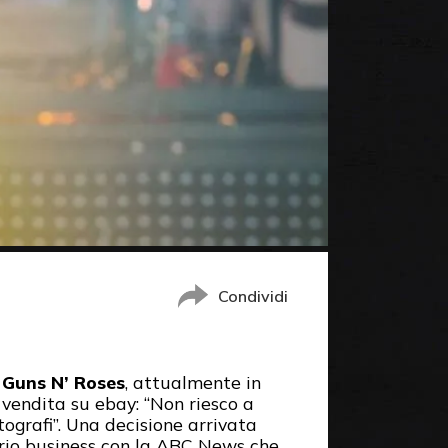
Condividi
i
Guns N’ Roses
, attualmente in
n vendita su ebay: “Non riesco a
ografi”. Una decisione arrivata
prio business con la ABC News che