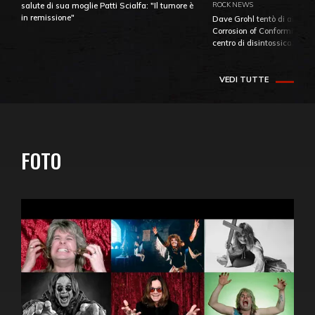
ROCK NEWS
salute di sua moglie Patti Scialfa: "Il tumore è
in remissione"
Dave Grohl tentò di aiutare
Corrosion of Conformity fino
centro di disintossicazione
VEDI TUTTE
FOTO