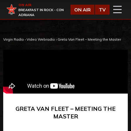
Vai al contenuto
ON AIR
Virgin Radio
ON AIR
TV
BREAKFAST IN ROCK - CON
ADRIANA
Virgin Radio
›
Video Webradio
›
Greta Van Fleet – Meeting the Master
GRETA VAN FLEET – MEETING THE
MASTER