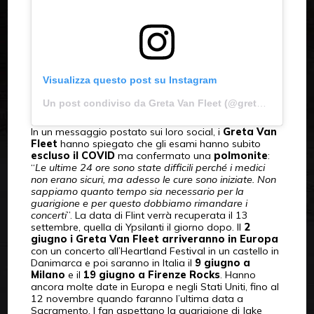
Visualizza questo post su Instagram
Un post condiviso da Greta Van Fleet (@gretavanfleet)
In un messaggio postato sui loro social, i
Greta Van
Fleet
hanno spiegato che gli esami hanno subito
escluso il COVID
ma confermato una
polmonite
:
“
Le ultime 24 ore sono state difficili perché i medici
non erano sicuri, ma adesso le cure sono iniziate. Non
sappiamo quanto tempo sia necessario per la
guarigione e per questo dobbiamo rimandare i
concerti
”. La data di Flint verrà recuperata il 13
settembre, quella di Ypsilanti il giorno dopo. Il
2
giugno i Greta Van Fleet arriveranno in Europa
con un concerto all’Heartland Festival in un castello in
Danimarca e poi saranno in Italia il
9 giugno a
Milano
e il
19 giugno a Firenze Rocks
. Hanno
ancora molte date in Europa e negli Stati Uniti, fino al
12 novembre quando faranno l’ultima data a
Sacramento. I fan aspettano la guarigione di Jake