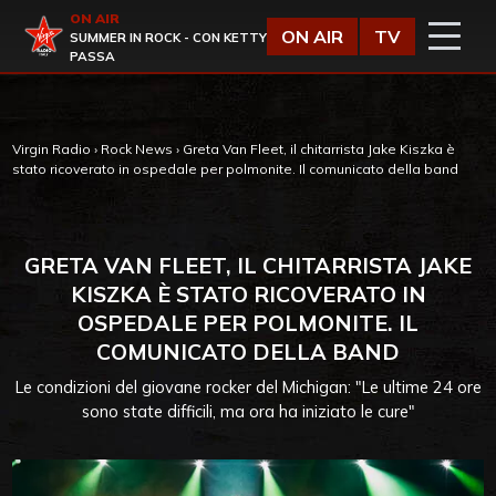
Vai al contenuto
ON AIR
Virgin Radio
ON AIR
TV
SUMMER IN ROCK - CON KETTY
PASSA
Virgin Radio
›
Rock News
›
Greta Van Fleet, il chitarrista Jake Kiszka è
stato ricoverato in ospedale per polmonite. Il comunicato della band
GRETA VAN FLEET, IL CHITARRISTA JAKE
KISZKA È STATO RICOVERATO IN
OSPEDALE PER POLMONITE. IL
COMUNICATO DELLA BAND
Le condizioni del giovane rocker del Michigan: "Le ultime 24 ore
sono state difficili, ma ora ha iniziato le cure"