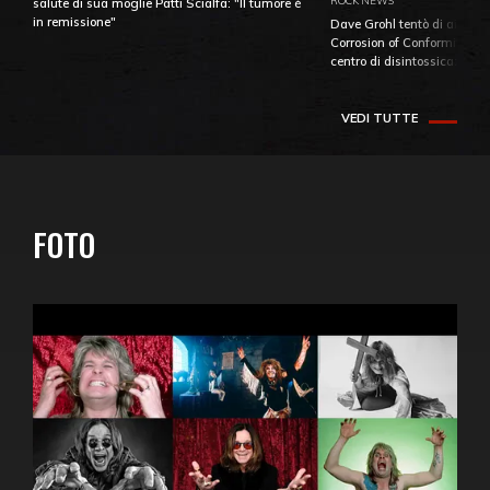
ROCK NEWS
salute di sua moglie Patti Scialfa: "Il tumore è
in remissione"
Dave Grohl tentò di aiutare
Corrosion of Conformity fino
centro di disintossicazione
VEDI TUTTE
FOTO