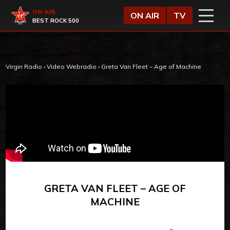
Vai al contenuto
Virgin Radio
ON AIR
ON AIR
TV
BEST ROCK 500
Virgin Radio
›
Video Webradio
›
Greta Van Fleet – Age of Machine
GRETA VAN FLEET – AGE OF
MACHINE