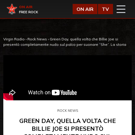
Vai al contenuto
Virgin Radio
ON AIR
ON AIR
TV
FREE ROCK
Virgin Radio
›
Rock News
›
Green Day, quella volta che Billie Joe si
presentò completamente nudo sul palco per suonare “She”. La storia
ROCK NEWS
GREEN DAY, QUELLA VOLTA CHE
BILLIE JOE SI PRESENTÒ