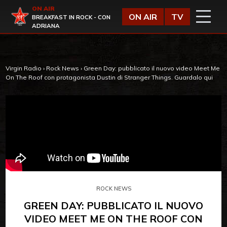
Vai al contenuto
ON AIR
Virgin Radio
ON AIR
TV
BREAKFAST IN ROCK - CON
ADRIANA
Virgin Radio
›
Rock News
›
Green Day: pubblicato il nuovo video Meet Me
On The Roof con protagonista Dustin di Stranger Things. Guardalo qui
ROCK NEWS
GREEN DAY: PUBBLICATO IL NUOVO
VIDEO MEET ME ON THE ROOF CON