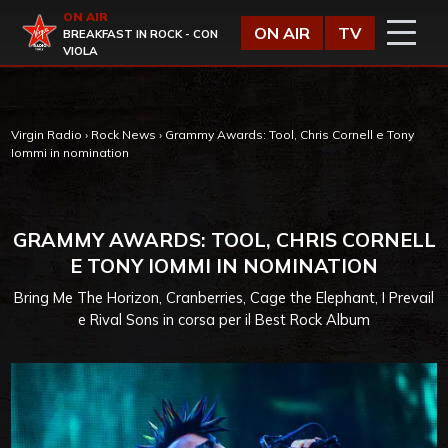
Vai al contenuto
ON AIR
Virgin Radio
ON AIR
TV
BREAKFAST IN ROCK - CON
VIOLA
Virgin Radio
›
Rock News
›
Grammy Awards: Tool, Chris Cornell e Tony
Iommi in nomination
GRAMMY AWARDS: TOOL, CHRIS CORNELL
E TONY IOMMI IN NOMINATION
Bring Me The Horizon, Cranberries, Cage the Elephant, I Prevail
e Rival Sons in corsa per il Best Rock Album