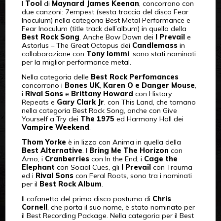
I
Tool
di
Maynard James Keenan
, concorrono con
due canzoni: 7empest (sesta traccia del disco Fear
Inoculum) nella categoria Best Metal Performance e
Fear Inoculum (title track dell’album) in quella della
Best Rock Song
. Anche Bow Down dei
I Prevail
e
Astorlus – The Great Octopus dei
Candlemass
in
collaborazione con
Tony Iommi
, sono stati nominati
per la miglior performance metal.
Nella categoria delle
Best Rock Perfomances
concorrono i
Bones UK
,
Karen O e Danger Mouse
,
i
Rival Sons
e
Brittany Howard
con History
Repeats e
Gary Clark Jr
. con This Land, che tornano
nella categoria Best Rock Song, anche con Give
Yourself a Try dei
The 1975
ed Harmony Hall dei
Vampire Weekend
.
Thom Yorke
è in lizza con Anima in quella della
Best Alternative
. I
Bring Me The Horizon
con
Amo, i
Cranberries
con In the End, i
Cage the
Elephant
con Social Cues, gli
I Prevail
con Trauma
ed i
Rival Sons
con Feral Roots, sono tra i nominati
per il
Best Rock Album
.
Il cofanetto del primo disco postumo di
Chris
Cornell
, che porta il suo nome, è stato nominato per
il Best Recording Package. Nella categoria per il Best