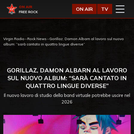
Vai al contenuto
Virgin Radio
ON AIR
ON AIR
TV
FREE ROCK
Virgin Radio
›
Rock News
›
Gorillaz, Damon Albarn al lavoro sul nuovo
album: “sarà cantato in quattro lingue diverse”
GORILLAZ, DAMON ALBARN AL LAVORO
SUL NUOVO ALBUM: “SARÀ CANTATO IN
QUATTRO LINGUE DIVERSE”
Il nuovo lavoro di studio della band virtuale potrebbe uscire nel
2026