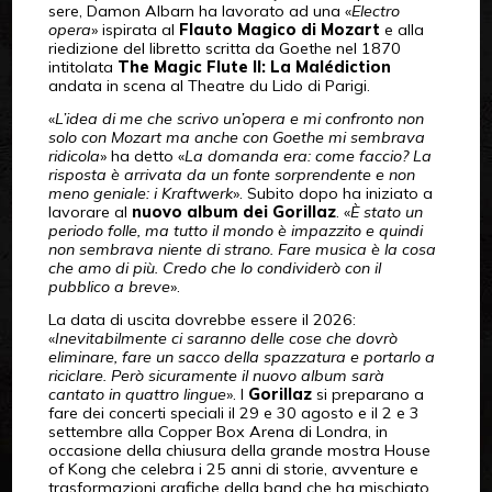
sere, Damon Albarn ha lavorato ad una «
Electro
opera
» ispirata al
Flauto Magico di Mozart
e alla
riedizione del libretto scritta da Goethe nel 1870
intitolata
The Magic Flute II: La Malédiction
andata in scena al Theatre du Lido di Parigi.
«
L’idea di me che scrivo un’opera e mi confronto non
solo con Mozart ma anche con Goethe mi sembrava
ridicola
» ha detto «
La domanda era: come faccio? La
risposta è arrivata da un fonte sorprendente e non
meno geniale: i Kraftwerk
». Subito dopo ha iniziato a
lavorare al
nuovo album dei Gorillaz
. «
È stato un
periodo folle, ma tutto il mondo è impazzito e quindi
non sembrava niente di strano. Fare musica è la cosa
che amo di più. Credo che lo condividerò con il
pubblico a breve
».
La data di uscita dovrebbe essere il 2026:
«
Inevitabilmente ci saranno delle cose che dovrò
eliminare, fare un sacco della spazzatura e portarlo a
riciclare. Però sicuramente il nuovo album sarà
cantato in quattro lingue
». I
Gorillaz
si preparano a
fare dei concerti speciali il 29 e 30 agosto e il 2 e 3
settembre alla Copper Box Arena di Londra, in
occasione della chiusura della grande mostra House
of Kong che celebra i 25 anni di storie, avventure e
trasformazioni grafiche della band che ha mischiato