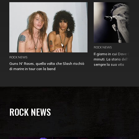
ROCK NEWS
Il giorno in cui Dave Gahan
ROCK NEWS
minuti. La storia dell'over
Guns N' Roses, quella volta che Slash rischiò
sempre la sua vita
di morire in tour con la band
ROCK NEWS