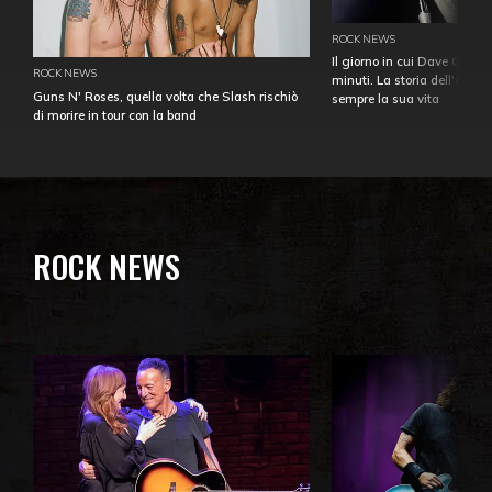
ROCK NEWS
Il giorno in cui Dave Gahan
ROCK NEWS
minuti. La storia dell'over
Guns N' Roses, quella volta che Slash rischiò
sempre la sua vita
di morire in tour con la band
ROCK NEWS