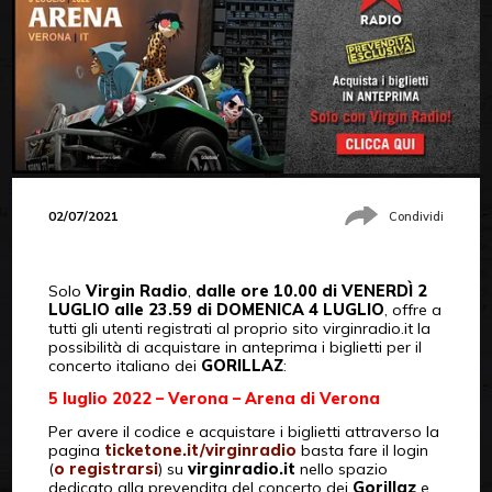
02/07/2021
Condividi
Solo
Virgin Radio
,
dalle ore 10.00 di VENERDÌ 2
LUGLIO alle 23.59 di DOMENICA 4 LUGLIO
, offre a
tutti gli utenti registrati al proprio sito virginradio.it la
possibilità di acquistare in anteprima i biglietti per il
concerto italiano dei
GORILLAZ
:
5 luglio 2022 – Verona – Arena di Verona
Per avere il codice e acquistare i biglietti attraverso la
pagina
ticketone.it/virginradio
basta fare il login
(
o registrarsi
) su
virginradio.it
nello spazio
dedicato alla prevendita del concerto dei
Gorillaz
e