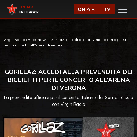
Vai al contenuto
Virgin Radio
ON AIR
ON AIR
TV
FREE ROCK
Virgin Radio
›
Rock News
›
Gorillaz: accedi alla prevendita dei biglietti
per il concerto all’Arena di Verona
GORILLAZ: ACCEDI ALLA PREVENDITA DEI
BIGLIETTI PER IL CONCERTO ALL’ARENA
DI VERONA
La prevendita ufficiale per il concerto italiano dei Gorillaz è solo
con Virgin Radio