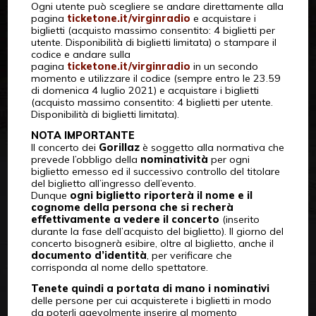
Ogni utente può scegliere se andare direttamente alla
pagina
ticketone.it/virginradio
e acquistare i
biglietti (acquisto massimo consentito: 4 biglietti per
utente. Disponibilità di biglietti limitata) o stampare il
codice e andare sulla
pagina
ticketone.it/virginradio
in un secondo
momento e utilizzare il codice (sempre entro le 23.59
di domenica 4 luglio 2021) e acquistare i biglietti
(acquisto massimo consentito: 4 biglietti per utente.
Disponibilità di biglietti limitata).
NOTA IMPORTANTE
Il concerto dei
Gorillaz
è soggetto alla normativa che
prevede l’obbligo della
nominatività
per ogni
biglietto emesso ed il successivo controllo del titolare
del biglietto all’ingresso dell’evento.
Dunque
ogni biglietto riporterà il nome e il
cognome della persona che si recherà
effettivamente a vedere il concerto
(inserito
durante la fase dell’acquisto del biglietto). Il giorno del
concerto bisognerà esibire, oltre al biglietto, anche il
documento d’identità
, per verificare che
corrisponda al nome dello spettatore.
Tenete quindi a portata di mano i nominativi
delle persone per cui acquisterete i biglietti in modo
da poterli agevolmente inserire al momento