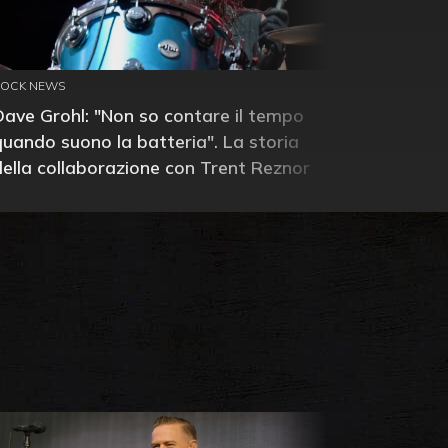
ROCK NEWS
Dave Grohl: "Non so contare il tempo
quando suono la batteria". La storia
della collaborazione con Trent Reznor