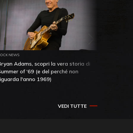
ROCK NEWS
ROCK NEW
Bryan Adams, scopri la vera storia di
Anthony 
Summer of ‘69 (e del perché non
mia amic
riguarda l'anno 1969)
VEDI TUTTE