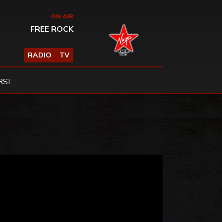
ON AIR
FREE ROCK
RADIO
TV
SI