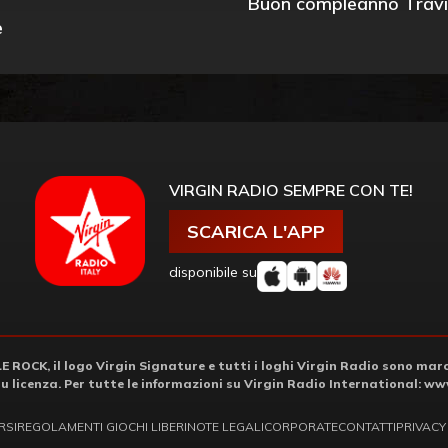
Buon compleanno Travi
e
VIRGIN RADIO SEMPRE CON TE!
SCARICA L'APP
disponibile su
ROCK, il logo Virgin Signature e tutti i loghi Virgin Radio sono march
su licenza. Per tutte le informazioni su Virgin Radio International:
www
RSI
REGOLAMENTI GIOCHI LIBERI
NOTE LEGALI
CORPORATE
CONTATTI
PRIVACY