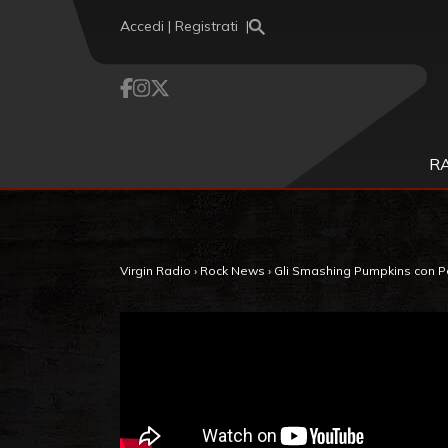
Vai al contenuto
Accedi | Registrati
R
Virgin Radio
›
Rock News
›
Gli Smashing Pumpkins con Pet