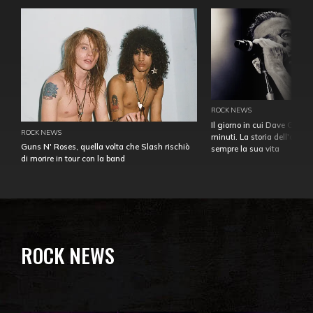
ROCK NEWS
Il giorno in cui Dave Gahan
ROCK NEWS
minuti. La storia dell'over
Guns N' Roses, quella volta che Slash rischiò
sempre la sua vita
di morire in tour con la band
ROCK NEWS