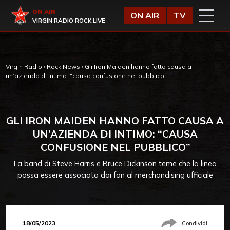
Vai al contenuto
Virgin Radio
ON AIR
ON AIR
TV
VIRGIN RADIO ROCK LIVE
Virgin Radio
›
Rock News
›
Gli Iron Maiden hanno fatto causa a
un’azienda di intimo: “causa confusione nel pubblico”
GLI IRON MAIDEN HANNO FATTO CAUSA A
UN’AZIENDA DI INTIMO: “CAUSA
CONFUSIONE NEL PUBBLICO”
La band di Steve Harris e Bruce Dickinson teme che la linea
possa essere associata dai fan al merchandising ufficiale
18/05/2023
Condividi