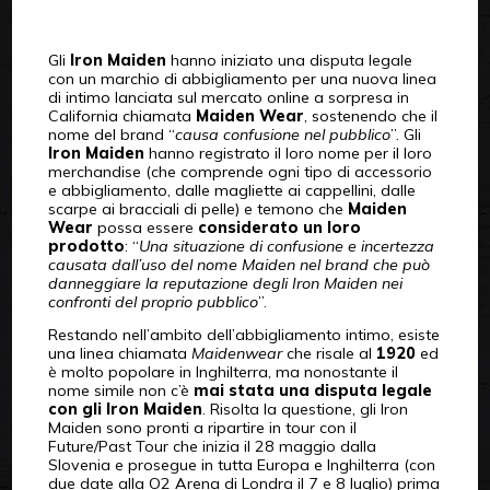
Gli
Iron Maiden
hanno iniziato una disputa legale
con un marchio di abbigliamento per una nuova linea
di intimo lanciata sul mercato online a sorpresa in
California chiamata
Maiden Wear
, sostenendo che il
nome del brand “
causa confusione nel pubblico
”. Gli
Iron Maiden
hanno registrato il loro nome per il loro
merchandise (che comprende ogni tipo di accessorio
e abbigliamento, dalle magliette ai cappellini, dalle
scarpe ai bracciali di pelle) e temono che
Maiden
Wear
possa essere
considerato un loro
prodotto
: “
Una situazione di confusione e incertezza
causata dall’uso del nome Maiden nel brand che può
danneggiare la reputazione degli Iron Maiden nei
confronti del proprio pubblico
”.
Restando nell’ambito dell’abbigliamento intimo, esiste
una linea chiamata
Maidenwear
che risale al
1920
ed
è molto popolare in Inghilterra, ma nonostante il
nome simile non c’è
mai stata una disputa legale
con gli Iron Maiden
. Risolta la questione, gli Iron
Maiden sono pronti a ripartire in tour con il
Future/Past Tour che inizia il 28 maggio dalla
Slovenia e prosegue in tutta Europa e Inghilterra (con
due date alla O2 Arena di Londra il 7 e 8 luglio) prima