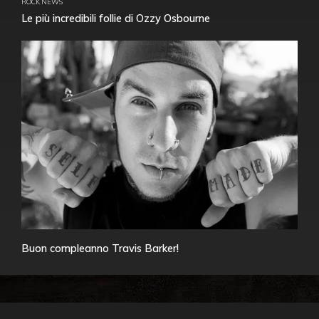
ROCK NEWS
Le più incredibili follie di Ozzy Osbourne
Buon compleanno Travis Barker!