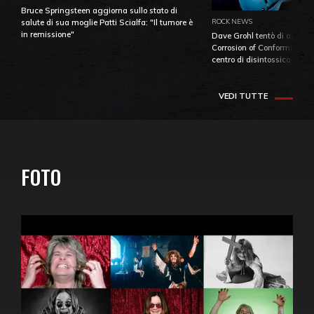
Bruce Springsteen aggiorna sullo stato di
ROCK NEWS
salute di sua moglie Patti Scialfa: "Il tumore è
in remissione"
Dave Grohl tentò di aiutare
Corrosion of Conformity fino
centro di disintossicazione
VEDI TUTTE
FOTO