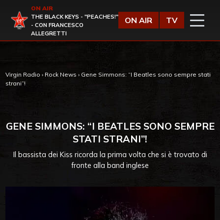
Vai al contenuto
ON AIR
Virgin Radio
THE BLACK KEYS - "PEACHES!"
ON AIR
TV
- CON FRANCESCO
ALLEGRETTI
Virgin Radio
›
Rock News
›
Gene Simmons: “I Beatles sono sempre stati
strani”!
GENE SIMMONS: “I BEATLES SONO SEMPRE
STATI STRANI”!
Il bassista dei Kiss ricorda la prima volta che si è trovato di
fronte alla band inglese