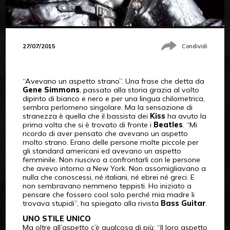
27/07/2015
Condividi
“Avevano un aspetto strano”. Una frase che detta da
Gene Simmons
, passato alla storia grazia al volto
dipinto di bianco e nero e per una lingua chilometrica,
sembra perlomeno singolare. Ma la sensazione di
stranezza è quella che il bassista dei
Kiss
ha avuto la
prima volta che si è trovato di fronte i
Beatles
. “Mi
ricordo di aver pensato che avevano un aspetto
molto strano. Erano delle persone molte piccole per
gli standard americani ed avevano un aspetto
femminile. Non riuscivo a confrontarli con le persone
che avevo intorno a New York. Non assomigliavano a
nulla che conoscessi, né italiani, né ebrei né greci. E
non sembravano nemmeno teppisti. Ho iniziato a
pensare che fossero cool solo perché mia madre li
trovava stupidi”, ha spiegato alla rivista
Bass Guitar
.
UNO STILE UNICO
Ma oltre all’aspetto c’è qualcosa di più: “Il loro aspetto