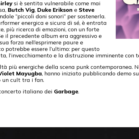
irley
si è sentita vulnerabile come mai
sa,
Butch Vig
,
Duke Erikson
e
Steve
ndole “piccoli doni sonori” per sostenerla.
rformer energica e sicura di sé, è entrata
e, più ricerca di emozioni, con un forte
Se il precedente album era aggressivo e
sua forza nell’esprimere paure e
sco potrebbe essere l’ultimo: per questo
ita, l’invecchiamento e la distruzione imminente con 
ltà più energiche della scena punk contemporanea. 
Violet Mayugba
, hanno iniziato pubblicando demo s
 un cult tra i fan.
 concerto italiano dei
Garbage
.