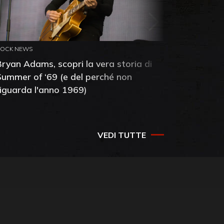
ROCK NEWS
ROCK NEW
Bryan Adams, scopri la vera storia di
Anthony 
Summer of ‘69 (e del perché non
mia amic
riguarda l'anno 1969)
VEDI TUTTE