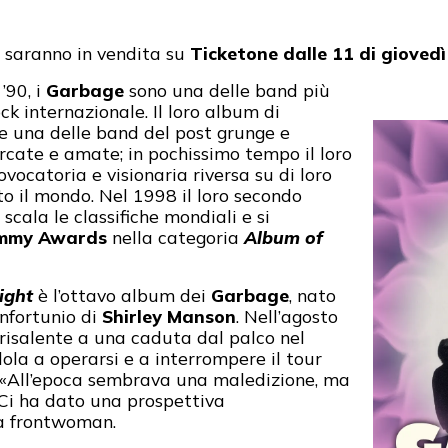
 saranno in vendita su
Ticketone
dalle 11 di gioved
’90, i
Garbage
sono una delle band più
ck internazionale. Il loro album di
 una delle band del post grunge
e
ercate e amate; in pochissimo tempo il loro
ovocatoria e visionaria riversa su di loro
to il mondo. Nel 1998 il loro secondo
scala le classifiche mondiali e si
mmy Awards
nella categoria
Album of
ight
è l’ottavo album dei
Garbage
, nato
infortunio di
Shirley Manson
. Nell’agosto
 risalente a una caduta dal palco nel
dola a operarsi e a interrompere il tour
 «All’epoca sembrava una maledizione, ma
 Ci ha dato una prospettiva
a frontwoman.