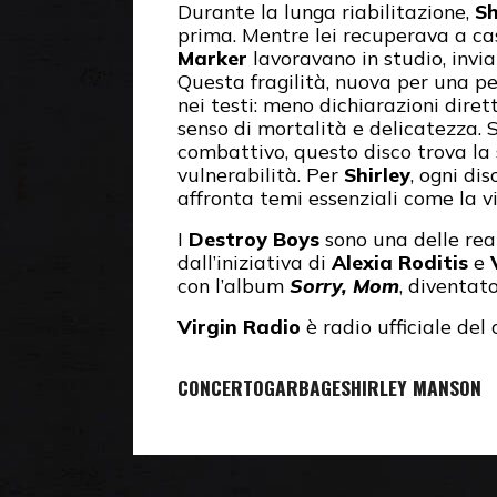
Durante la lunga riabilitazione,
Sh
prima. Mentre lei recuperava a ca
Marker
lavoravano in studio, invia
Questa fragilità, nuova per una pe
nei testi: meno dichiarazioni dirett
senso di mortalità e delicatezza. 
combattivo, questo disco trova la 
vulnerabilità. Per
Shirley
, ogni di
affronta temi essenziali come la v
I
Destroy Boys
sono una delle rea
dall’iniziativa di
Alexia Roditis
e
con l’album
Sorry, Mom
, diventato
Virgin Radio
è radio ufficiale del
CONCERTO
GARBAGE
SHIRLEY MANSON