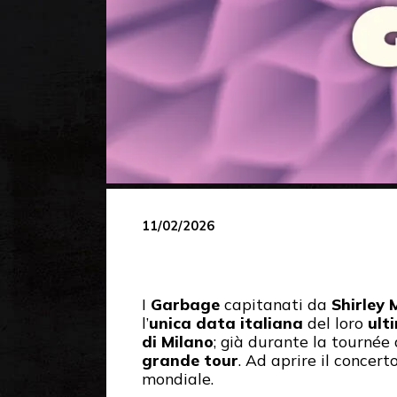
11/02/2026
I
Garbage
capitanati da
Shirley
l’
unica data italiana
del loro
ult
di Milano
; già durante la tournée
grande tour
. Ad aprire il concert
mondiale.