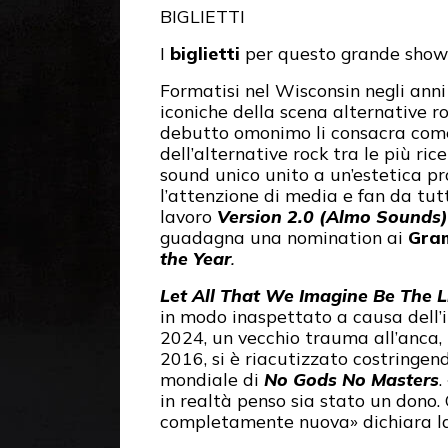
BIGLIETTI
I
biglietti
per questo grande show
Formatisi nel Wisconsin negli anni 
iconiche della scena alternative ro
debutto omonimo li consacra come
dell’alternative rock
tra le più ric
sound unico
unito a un’estetica pr
l’attenzione di media e fan da tut
lavoro
Version 2.0 (Almo Sounds)
guadagna una nomination ai
Gra
the Year
.
Let All That We Imagine Be The L
in modo inaspettato a causa dell’
2024, un vecchio trauma all’anca,
2016, si è riacutizzato costringen
mondiale di
No Gods No Masters
.
in realtà penso sia stato un dono.
completamente nuova» dichiara l