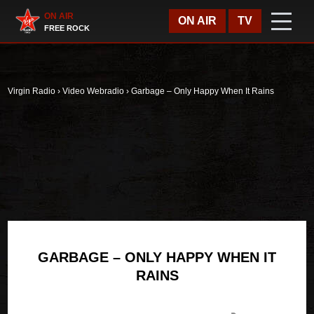
Vai al contenuto
Virgin Radio
ON AIR
ON AIR
TV
FREE ROCK
Virgin Radio
›
Video Webradio
›
Garbage – Only Happy When It Rains
GARBAGE – ONLY HAPPY WHEN IT
RAINS