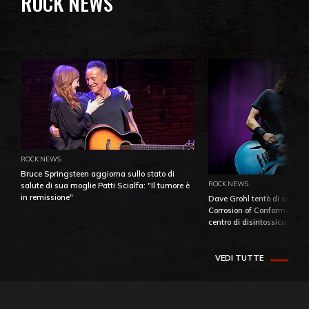
ROCK NEWS
ROCK NEWS
Bruce Springsteen aggiorna sullo stato di
ROCK NEWS
salute di sua moglie Patti Scialfa: "Il tumore è
in remissione"
Dave Grohl tentò di aiutare
Corrosion of Conformity fino
centro di disintossicazione
VEDI TUTTE