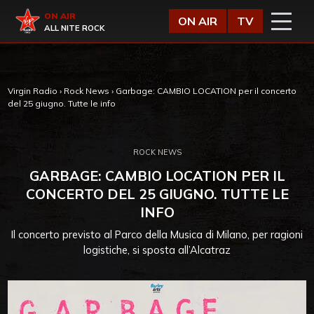
Vai al contenuto
Virgin Radio
ON AIR
ON AIR
TV
ALL NITE ROCK
Virgin Radio
›
Rock News
›
Garbage: CAMBIO LOCATION per il concerto
del 25 giugno. Tutte le info
ROCK NEWS
GARBAGE: CAMBIO LOCATION PER IL
CONCERTO DEL 25 GIUGNO. TUTTE LE
INFO
Il concerto previsto al Parco della Musica di Milano, per ragioni
logistiche, si sposta all’Alcatraz