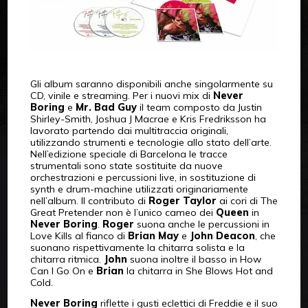
Gli album saranno disponibili anche singolarmente su
CD, vinile e streaming. Per i nuovi mix di
Never
Boring
e
Mr. Bad Guy
il team composto da Justin
Shirley-Smith, Joshua J Macrae e Kris Fredriksson ha
lavorato partendo dai multitraccia originali,
utilizzando strumenti e tecnologie allo stato dell’arte.
Nell’edizione speciale di Barcelona le tracce
strumentali sono state sostituite da nuove
orchestrazioni e percussioni live, in sostituzione di
synth e drum-machine utilizzati originariamente
nell’album. Il contributo di
Roger Taylor
ai cori di The
Great Pretender non è l’unico cameo dei
Queen
in
Never Boring
.
Roger
suona anche le percussioni in
Love Kills al fianco di
Brian May
e
John Deacon
, che
suonano rispettivamente la chitarra solista e la
chitarra ritmica.
John
suona inoltre il basso in How
Can I Go On e
Brian
la chitarra in She Blows Hot and
Cold.
Never Boring
riflette i gusti eclettici di Freddie e il suo