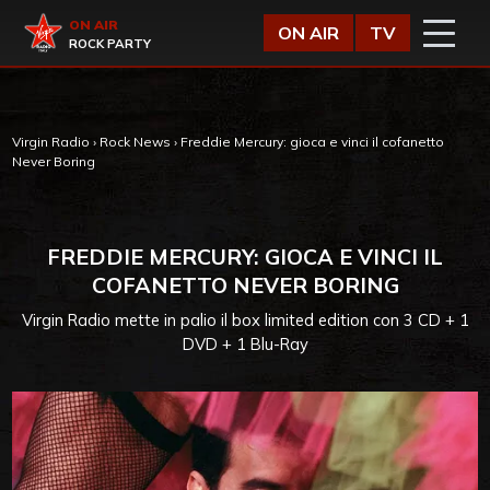
Vai al contenuto
Virgin Radio
ON AIR
ON AIR
TV
ROCK PARTY
Virgin Radio
›
Rock News
›
Freddie Mercury: gioca e vinci il cofanetto
Never Boring
FREDDIE MERCURY: GIOCA E VINCI IL
COFANETTO NEVER BORING
Virgin Radio mette in palio il box limited edition con 3 CD + 1
DVD + 1 Blu-Ray