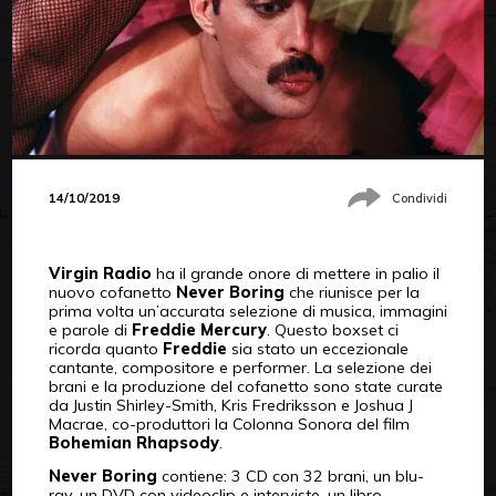
14/10/2019
Condividi
Virgin Radio
ha il grande onore di mettere in palio il
nuovo cofanetto
Never Boring
che riunisce per la
prima volta un’accurata selezione di musica, immagini
e parole di
Freddie Mercury
. Questo boxset ci
ricorda quanto
Freddie
sia stato un eccezionale
cantante, compositore e performer. La selezione dei
brani e la produzione del cofanetto sono state curate
da Justin Shirley-Smith, Kris Fredriksson e Joshua J
Macrae, co-produttori la Colonna Sonora del film
Bohemian Rhapsody
.
Never Boring
contiene: 3 CD con 32 brani, un blu-
ray, un DVD con videoclip e interviste, un libro