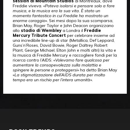
session ai Mountain Studios
di Montreaux, dove
Freddie viveva. «
Poteva isolarsi e pensare solo a fare
musica, e la musica era la sua vita. È stato un
momento fantastico in cui Freddie ha mostrato un
enorme coraggio
». Sei mesi dopo la sua scomparsa,
Brian May, Roger Taylor e John Deacon organizzano
allo
stadio di Wembley
a Londra il
Freddie
Mercury Tribute Concert
per celebrare insieme ad
una incredibile line-up di star (Metallica, Def Leppard,
Guns’n’Roses, David Bowie, Roger Daltrey Robert
Plant, George Michael, Elton John e molti altri) la vita e
la musica di Freddie Mercury e raccogliere fondi per la
ricerca contro l’AIDS: «
Volevamo fare qualcosa per
aumentare la consapevolezza sulla malattia e
spingere le persone a proteggersi
» ha detto Brian May
«
La stigmatizzazione dell’AIDS durata per molto
tempo era un rischio per l’intera umanità
».