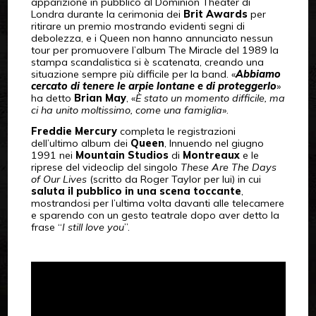
apparizione in pubblico al Dominion Theater di
Londra durante la cerimonia dei
Brit Awards
per
ritirare un premio mostrando evidenti segni di
debolezza, e i Queen non hanno annunciato nessun
tour per promuovere l’album The Miracle del 1989 la
stampa scandalistica si è scatenata, creando una
situazione sempre più difficile per la band. «
Abbiamo
cercato di tenere le arpie lontane e di proteggerlo
»
ha detto
Brian May
, «
È stato un momento difficile, ma
ci ha unito moltissimo, come una famiglia
».
Freddie Mercury
completa le registrazioni
dell’ultimo album dei
Queen
, Innuendo nel giugno
1991 nei
Mountain Studios
di
Montreaux
e le
riprese del videoclip del singolo
These Are The Days
of Our Lives
(scritto da Roger Taylor per lui) in cui
saluta il pubblico in una scena toccante
,
mostrandosi per l’ultima volta davanti alle telecamere
e sparendo con un gesto teatrale dopo aver detto la
frase “
I still love you
”.