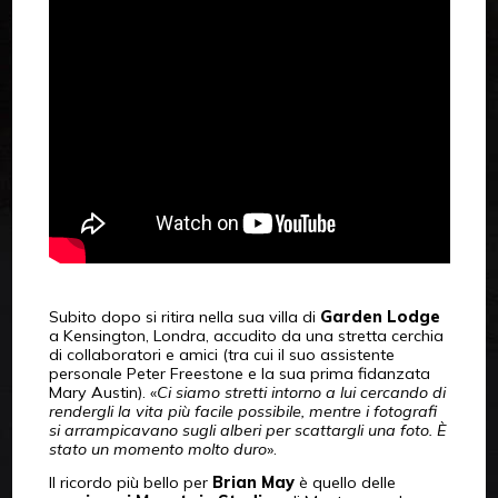
Subito dopo si ritira nella sua villa di
Garden Lodge
a Kensington, Londra, accudito da una stretta cerchia
di collaboratori e amici (tra cui il suo assistente
personale Peter Freestone e la sua prima fidanzata
Mary Austin). «
Ci siamo stretti intorno a lui cercando di
rendergli la vita più facile possibile, mentre i fotografi
si arrampicavano sugli alberi per scattargli una foto. È
stato un momento molto duro
».
Il ricordo più bello per
Brian May
è quello delle