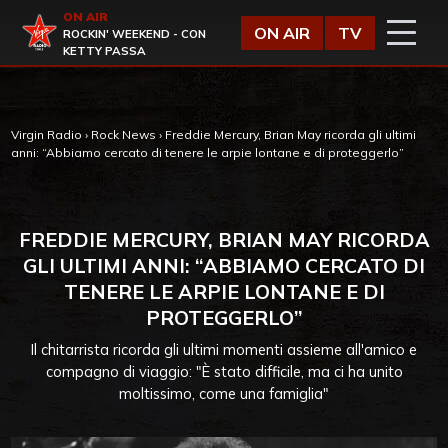
Vai al contenuto
ON AIR
Virgin Radio
ON AIR
TV
ROCKIN' WEEKEND - CON
KETTY PASSA
Virgin Radio
›
Rock News
›
Freddie Mercury, Brian May ricorda gli ultimi
anni: “Abbiamo cercato di tenere le arpie lontane e di proteggerlo”
FREDDIE MERCURY, BRIAN MAY RICORDA
GLI ULTIMI ANNI: “ABBIAMO CERCATO DI
TENERE LE ARPIE LONTANE E DI
PROTEGGERLO”
Il chitarrista ricorda gli ultimi momenti assieme all'amico e
compagno di viaggio: "È stato difficile, ma ci ha unito
moltissimo, come una famiglia"