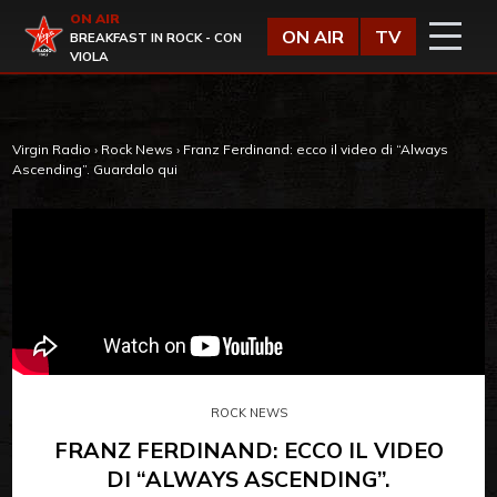
Vai al contenuto
ON AIR
Virgin Radio
ON AIR
TV
BREAKFAST IN ROCK - CON
VIOLA
Virgin Radio
›
Rock News
›
Franz Ferdinand: ecco il video di “Always
Ascending”. Guardalo qui
ROCK NEWS
FRANZ FERDINAND: ECCO IL VIDEO
DI “ALWAYS ASCENDING”.