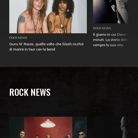
ROCK NEWS
Il giorno in cui Dave Gahan
ROCK NEWS
minuti. La storia dell'over
Guns N' Roses, quella volta che Slash rischiò
sempre la sua vita
di morire in tour con la band
ROCK NEWS