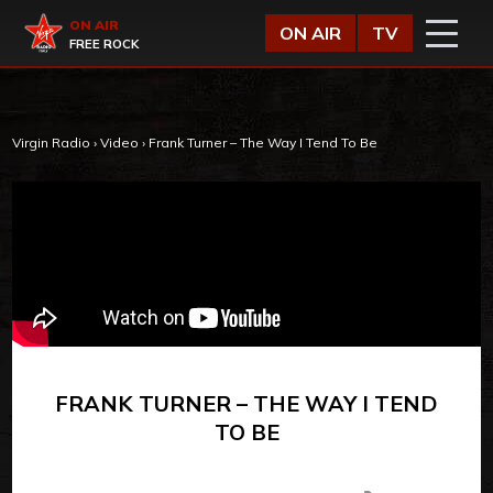
Vai al contenuto
Virgin Radio
ON AIR
ON AIR
TV
FREE ROCK
Virgin Radio
›
Video
›
Frank Turner – The Way I Tend To Be
FRANK TURNER – THE WAY I TEND
TO BE