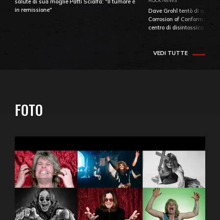
ROCK NEWS
salute di sua moglie Patti Scialfa: "Il tumore è
in remissione"
Dave Grohl tentò di aiutare
Corrosion of Conformity fino
centro di disintossicazione
VEDI TUTTE
FOTO