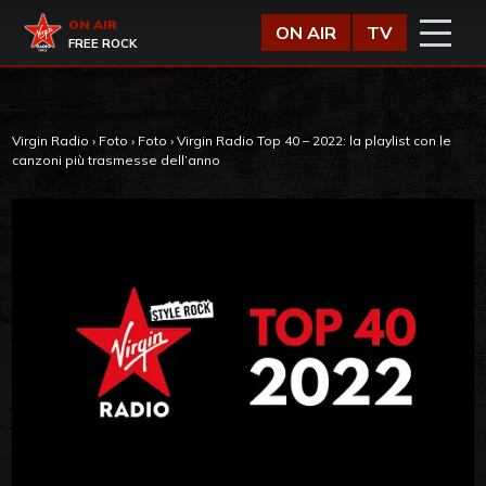
Vai al contenuto
Virgin Radio
ON AIR
ON AIR
TV
FREE ROCK
Virgin Radio
›
Foto
›
Foto
›
Virgin Radio Top 40 – 2022: la playlist con le
canzoni più trasmesse dell’anno