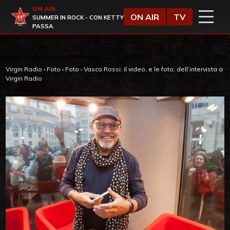
Vai al contenuto
ON AIR
Virgin Radio
ON AIR
TV
SUMMER IN ROCK - CON KETTY
PASSA
Virgin Radio
›
Foto
›
Foto
›
Vasco Rossi: il video, e le foto, dell’intervista a
Virgin Radio