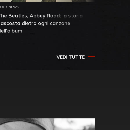
ROCK NEWS
ROCK NEW
The Beatles, Abbey Road: la storia
Neil You
nascosta dietro ogni canzone
dell'alb
dell’album
che salv
success
VEDI TUTTE