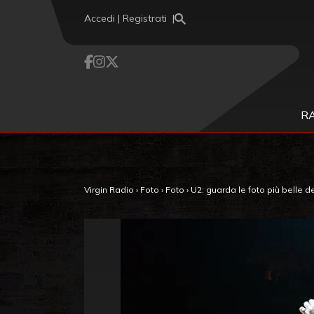
Vai al contenuto
Accedi | Registrati
R
Virgin Radio
›
Foto
›
Foto
›
U2: guarda le foto più belle d