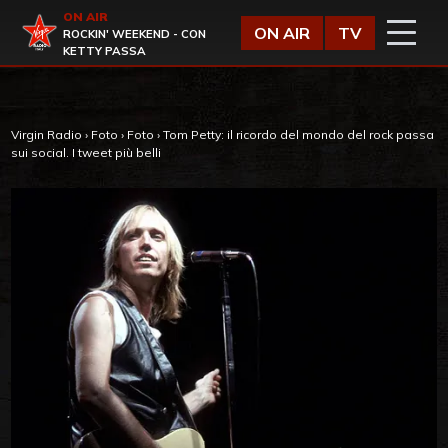
Vai al contenuto
ON AIR
Virgin Radio
ON AIR
TV
ROCKIN' WEEKEND - CON
KETTY PASSA
Virgin Radio
›
Foto
›
Foto
›
Tom Petty: il ricordo del mondo del rock passa
sui social. I tweet più belli