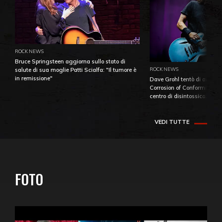
ROCK NEWS
Bruce Springsteen aggiorna sullo stato di
ROCK NEWS
salute di sua moglie Patti Scialfa: "Il tumore è
in remissione"
Dave Grohl tentò di aiutare
Corrosion of Conformity fino
centro di disintossicazione
VEDI TUTTE
FOTO