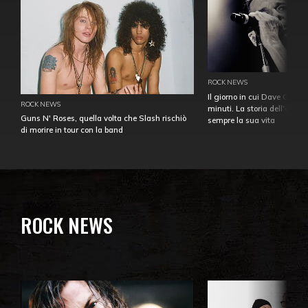
ROCK NEWS
Il giorno in cui Dave Gahan
ROCK NEWS
minuti. La storia dell'over
Guns N' Roses, quella volta che Slash rischiò
sempre la sua vita
di morire in tour con la band
ROCK NEWS