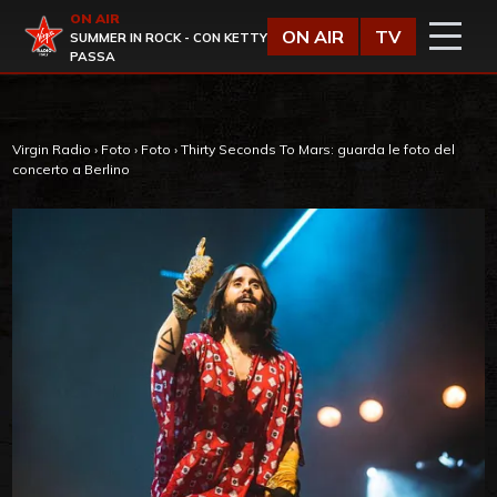
Vai al contenuto
ON AIR
Virgin Radio
ON AIR
TV
SUMMER IN ROCK - CON KETTY
PASSA
Virgin Radio
›
Foto
›
Foto
›
Thirty Seconds To Mars: guarda le foto del
concerto a Berlino