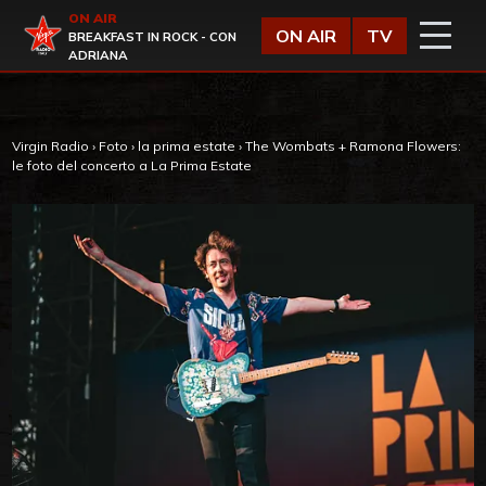
Vai al contenuto
ON AIR
Virgin Radio
ON AIR
TV
BREAKFAST IN ROCK - CON
ADRIANA
Virgin Radio
›
Foto
›
la prima estate
›
The Wombats + Ramona Flowers:
le foto del concerto a La Prima Estate