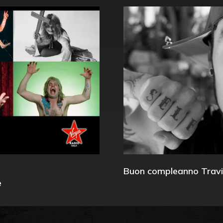
Buon compleanno Travi
e