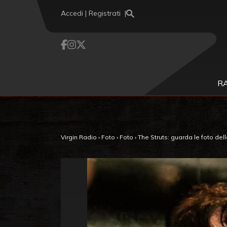
Vai al contenuto
Accedi | Registrati
R
Virgin Radio
›
Foto
›
Foto
›
The Struts: guarda le foto dell