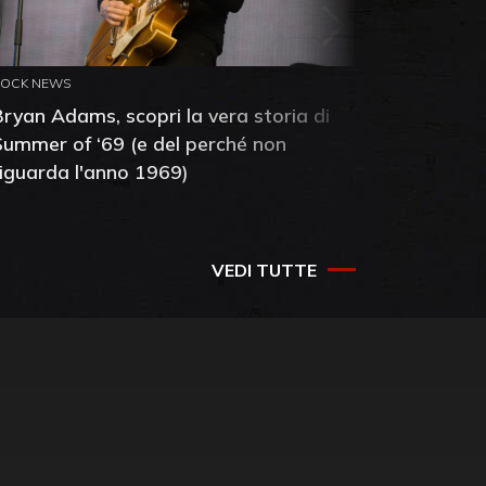
ROCK NEWS
ROCK NEW
Bryan Adams, scopri la vera storia di
Anthony 
Summer of ‘69 (e del perché non
mia amic
riguarda l'anno 1969)
VEDI TUTTE