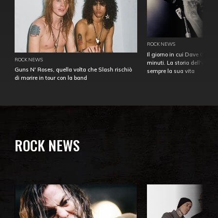
ROCK NEWS
Il giorno in cui Dave Gahan
ROCK NEWS
minuti. La storia dell'over
Guns N' Roses, quella volta che Slash rischiò
sempre la sua vita
di morire in tour con la band
ROCK NEWS