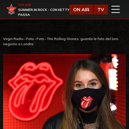
Vai al contenuto
ON AIR
Virgin Radio
ON AIR
TV
SUMMER IN ROCK - CON KETTY
PASSA
Virgin Radio
›
Foto
›
Foto
›
The Rolling Stones: guarda le foto del loro
negozio a Londra