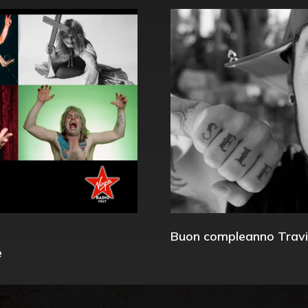
Buon compleanno Travi
e