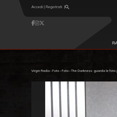
Vai al contenuto
Accedi | Registrati
R
Virgin Radio
›
Foto
›
Foto
›
The Darkness: guarda le foto pi