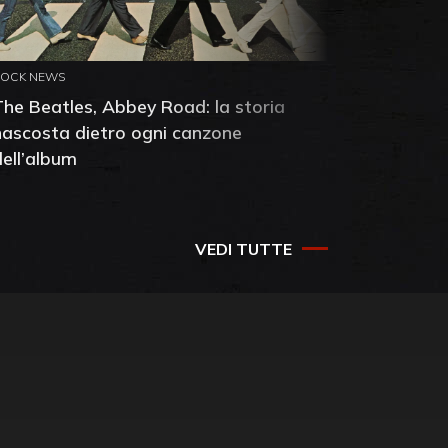
ROCK NEWS
ROCK NEW
The Beatles, Abbey Road: la storia
Neil You
nascosta dietro ogni canzone
dell'alb
dell’album
che salv
success
VEDI TUTTE