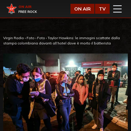
Vai al contenuto
Virgin Radio
ON AIR
ON AIR
TV
FREE ROCK
Virgin Radio
›
Foto
›
Foto
›
Taylor Hawkins: le immagini scattate dalla
stampa colombiana davanti all’hotel dove è morto il batterista