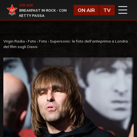
Vai al contenuto
ON AIR
Virgin Radio
ON AIR
TV
BREAKFAST IN ROCK - CON
KETTY PASSA
Virgin Radio
›
Foto
›
Foto
›
Supersonic: le foto dell’anteprima a Londra
del film sugli Oasis