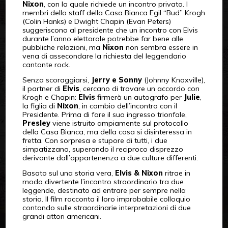
Nixon
, con la quale richiede un incontro privato. I
membri dello staff della Casa Bianca Egil “Bud” Krogh
(Colin Hanks) e Dwight Chapin (Evan Peters)
suggeriscono al presidente che un incontro con Elvis
durante l’anno elettorale potrebbe far bene alle
pubbliche relazioni, ma
Nixon
non sembra essere in
vena di assecondare la richiesta del leggendario
cantante rock.
Senza scoraggiarsi,
Jerry e Sonny
(Johnny Knoxville),
il partner di
Elvis
, cercano di trovare un accordo con
Krogh e Chapin:
Elvis
firmerà un autografo per
Julie
,
la figlia di
Nixon
, in cambio dell’incontro con il
Presidente. Prima di fare il suo ingresso trionfale,
Presley
viene istruito ampiamente sul protocollo
della Casa Bianca, ma della cosa si disinteressa in
fretta. Con sorpresa e stupore di tutti, i due
simpatizzano, superando il reciproco disprezzo
derivante dall’appartenenza a due culture differenti.
Basato sul una storia vera,
Elvis & Nixon
ritrae in
modo divertente l’incontro straordinario tra due
leggende, destinato ad entrare per sempre nella
storia. Il film racconta il loro improbabile colloquio
contando sulle straordinarie interpretazioni di due
grandi attori americani.