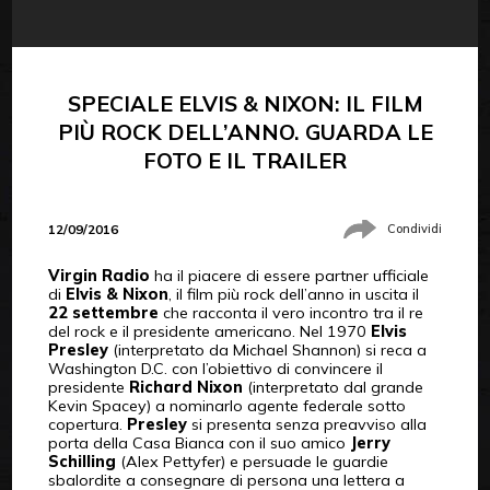
SPECIALE ELVIS & NIXON: IL FILM
PIÙ ROCK DELL’ANNO. GUARDA LE
FOTO E IL TRAILER
12/09/2016
Condividi
Virgin Radio
ha il piacere di essere partner ufficiale
di
Elvis & Nixon
, il film più rock dell’anno in uscita il
22 settembre
che racconta il vero incontro tra il re
del rock e il presidente americano. Nel 1970
Elvis
Presley
(interpretato da Michael Shannon) si reca a
Washington D.C. con l’obiettivo di convincere il
presidente
Richard Nixon
(interpretato dal grande
Kevin Spacey) a nominarlo agente federale sotto
copertura.
Presley
si presenta senza preavviso alla
porta della Casa Bianca con il suo amico
Jerry
Schilling
(Alex Pettyfer) e persuade le guardie
sbalordite a consegnare di persona una lettera a