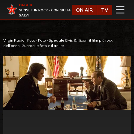
Vai al contenuto
ON AIR
Virgin Radio
ON AIR
TV
SUNSET IN ROCK - CON GIULIA
SALVI
Virgin Radio
›
Foto
›
Foto
›
Speciale Elvis & Nixon: il film più rock
dell’anno. Guarda le foto e il trailer