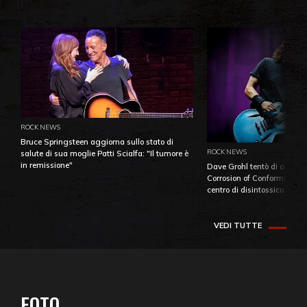
ROCK NEWS
Bruce Springsteen aggiorna sullo stato di
ROCK NEWS
salute di sua moglie Patti Scialfa: "Il tumore è
in remissione"
Dave Grohl tentò di aiutare
Corrosion of Conformity fino
centro di disintossicazione
VEDI TUTTE
FOTO