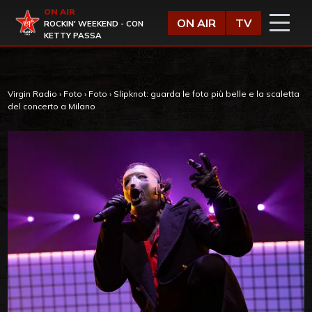
Vai al contenuto
ON AIR
Virgin Radio
ON AIR
TV
ROCKIN' WEEKEND - CON
KETTY PASSA
Virgin Radio
›
Foto
›
Foto
›
Slipknot: guarda le foto più belle e la scaletta
del concerto a Milano