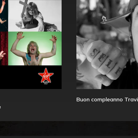
Buon compleanno Travi
e