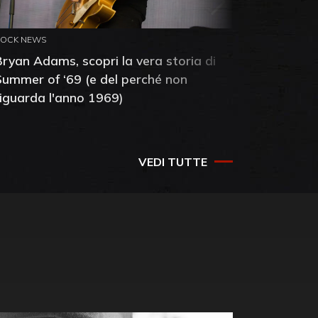
ROCK NEWS
ROCK NEW
Bryan Adams, scopri la vera storia di
Anthony 
Summer of ‘69 (e del perché non
mia amic
riguarda l'anno 1969)
VEDI TUTTE