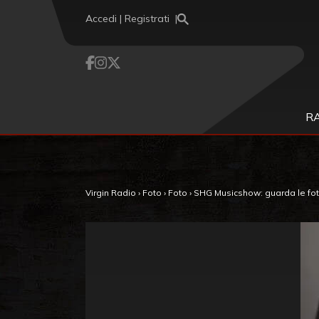
Vai al contenuto
Accedi | Registrati
R
Virgin Radio
›
Foto
›
Foto
›
SHG Musicshow: guarda le foto