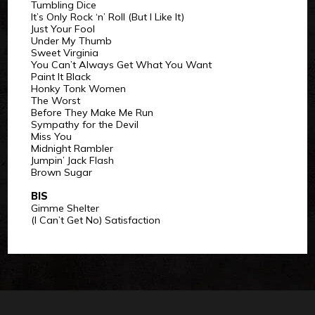
Tumbling Dice
It’s Only Rock ‘n’ Roll (But I Like It)
Just Your Fool
Under My Thumb
Sweet Virginia
You Can’t Always Get What You Want
Paint It Black
Honky Tonk Women
The Worst
Before They Make Me Run
Sympathy for the Devil
Miss You
Midnight Rambler
Jumpin’ Jack Flash
Brown Sugar
BIS
Gimme Shelter
(I Can’t Get No) Satisfaction