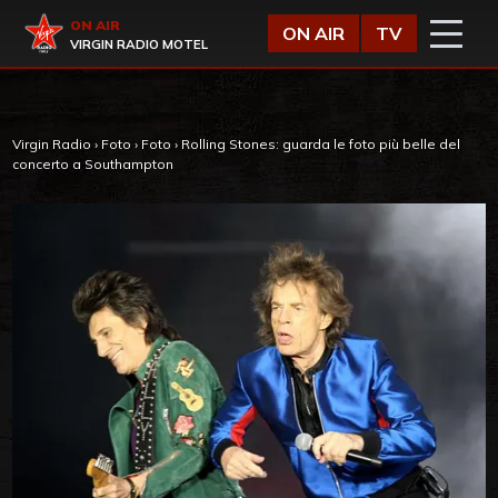
Vai al contenuto
Virgin Radio
ON AIR
ON AIR
TV
VIRGIN RADIO MOTEL
Virgin Radio
›
Foto
›
Foto
›
Rolling Stones: guarda le foto più belle del
concerto a Southampton