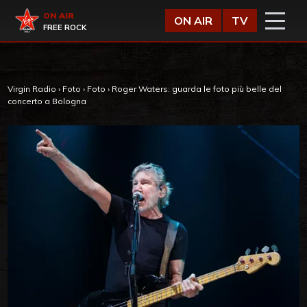
Vai al contenuto
Virgin Radio
ON AIR
ON AIR
TV
FREE ROCK
Virgin Radio
›
Foto
›
Foto
›
Roger Waters: guarda le foto più belle del
concerto a Bologna