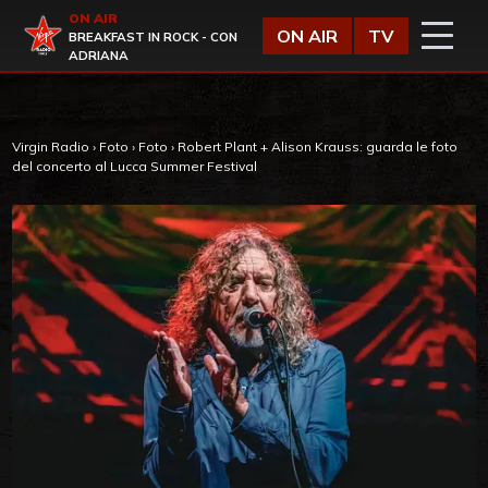
Vai al contenuto
ON AIR
Virgin Radio
ON AIR
TV
BREAKFAST IN ROCK - CON
ADRIANA
Virgin Radio
›
Foto
›
Foto
›
Robert Plant + Alison Krauss: guarda le foto
del concerto al Lucca Summer Festival