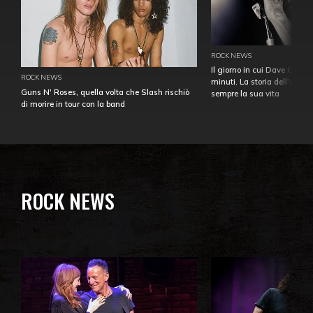
ROCK NEWS
Il giorno in cui Dave Gahan
ROCK NEWS
minuti. La storia dell'over
Guns N' Roses, quella volta che Slash rischiò
sempre la sua vita
di morire in tour con la band
ROCK NEWS