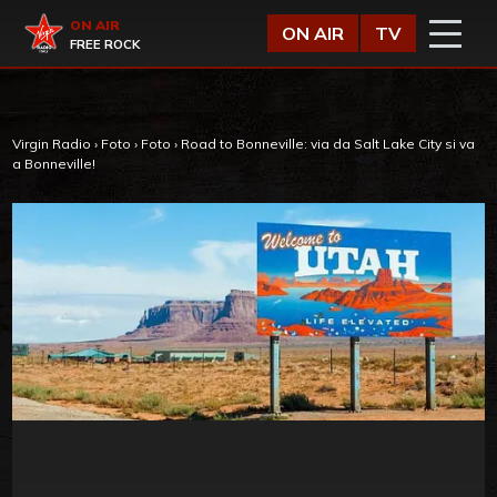
Vai al contenuto
Virgin Radio
ON AIR
ON AIR
TV
FREE ROCK
Virgin Radio
›
Foto
›
Foto
›
Road to Bonneville: via da Salt Lake City si va
a Bonneville!