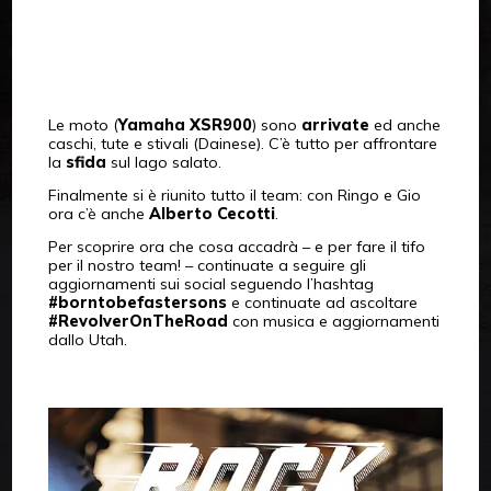
Le moto (
Yamaha XSR900
) sono
arrivate
ed anche
caschi, tute e stivali (Dainese). C’è tutto per affrontare
la
sfida
sul lago salato.
Finalmente si è riunito tutto il team: con Ringo e Gio
ora c’è anche
Alberto Cecotti
.
Per scoprire ora che cosa accadrà – e per fare il tifo
per il nostro team! – continuate a seguire gli
aggiornamenti sui social seguendo l’hashtag
#borntobefastersons
e continuate ad ascoltare
#RevolverOnTheRoad
con musica e aggiornamenti
dallo Utah.