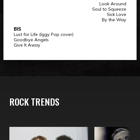
Look Around
Soul to Squeeze
Sick Love
By the Way
BIS
Lust for Life (Iggy Pop cover)
Goodbye Angels
Give It Away
ROCK TRENDS