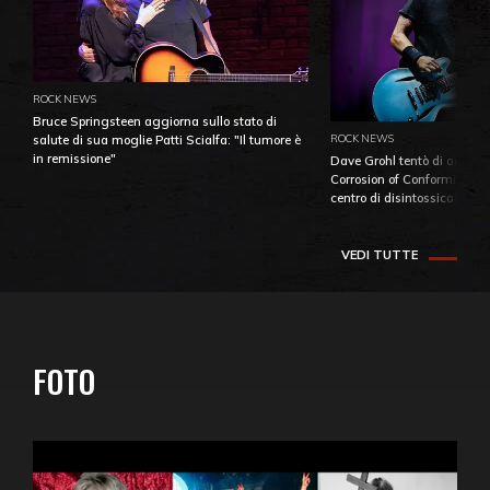
ROCK NEWS
Bruce Springsteen aggiorna sullo stato di
ROCK NEWS
salute di sua moglie Patti Scialfa: "Il tumore è
in remissione"
Dave Grohl tentò di aiutare
Corrosion of Conformity fino
centro di disintossicazione
VEDI TUTTE
FOTO