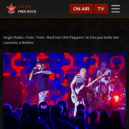
Vai al contenuto
Virgin Radio
ON AIR
ON AIR
TV
FREE ROCK
Virgin Radio
›
Foto
›
Foto
›
Red Hot Chili Peppers: le foto più belle del
concerto a Berlino