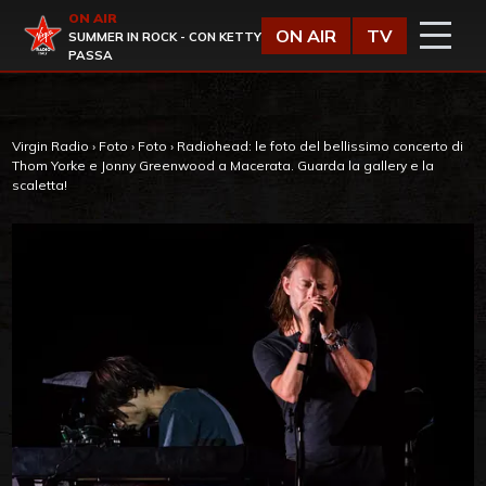
Vai al contenuto
ON AIR
Virgin Radio
ON AIR
TV
SUMMER IN ROCK - CON KETTY
PASSA
Virgin Radio
›
Foto
›
Foto
›
Radiohead: le foto del bellissimo concerto di
Thom Yorke e Jonny Greenwood a Macerata. Guarda la gallery e la
scaletta!