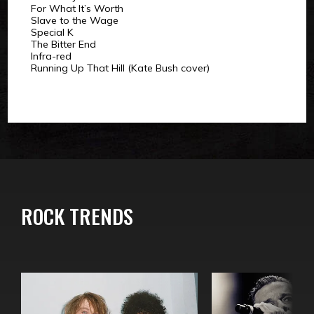
For What It’s Worth
Slave to the Wage
Special K
The Bitter End
Infra-red
Running Up That Hill (Kate Bush cover)
ROCK TRENDS