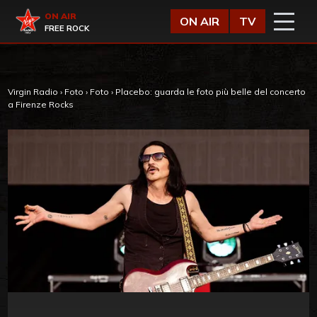
Vai al contenuto
Virgin Radio
ON AIR
ON AIR
TV
FREE ROCK
Virgin Radio
›
Foto
›
Foto
›
Placebo: guarda le foto più belle del concerto
a Firenze Rocks