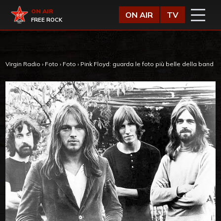
Vai al contenuto
Virgin Radio
ON AIR
ON AIR
TV
FREE ROCK
Virgin Radio
›
Foto
›
Foto
›
Pink Floyd: guarda le foto più belle della band