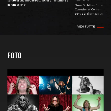
salute di sua moglie Patti Scialfa: "Il tumore è
in remissione"
Dave Grohl tentò di aiutare
Corrosion of Conformity fino
centro di disintossicazione
VEDI TUTTE
FOTO