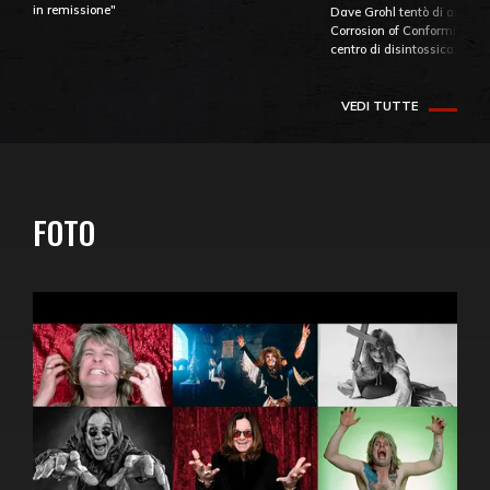
in remissione"
Dave Grohl tentò di aiutare
Corrosion of Conformity fino
centro di disintossicazione
VEDI TUTTE
FOTO