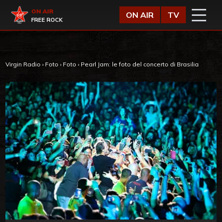
Vai al contenuto
Virgin Radio
ON AIR
ON AIR
TV
FREE ROCK
Virgin Radio
›
Foto
›
Foto
›
Pearl Jam: le foto del concerto di Brasilia