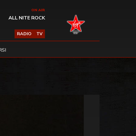
ON AIR
ALL NITE ROCK
RADIO
TV
SI