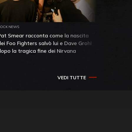
ROCK NEWS
ROCK NEW
Pat Smear racconta come la nascita
Pink Flo
dei Foo Fighters salvò lui e Dave Grohl
Dawn: sc
dopo la tragica fine dei Nirvana
della ba
VEDI TUTTE