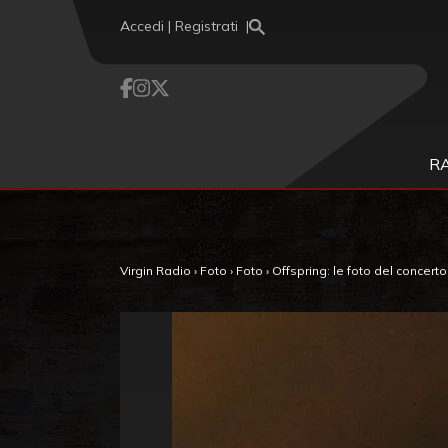
Vai al contenuto
Accedi | Registrati
R
Virgin Radio
›
Foto
›
Foto
›
Offspring: le foto del concert