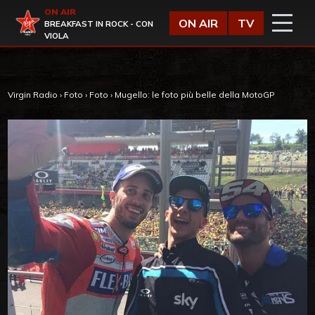
Vai al contenuto
ON AIR
Virgin Radio
ON AIR
TV
BREAKFAST IN ROCK - CON
VIOLA
Virgin Radio
›
Foto
›
Foto
›
Mugello: le foto più belle della MotoGP