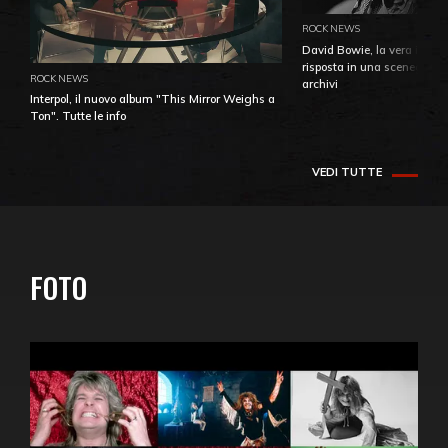
ROCK NEWS
David Bowie, la vera identi
risposta in una sceneggiatu
ROCK NEWS
archivi
Interpol, il nuovo album "This Mirror Weighs a
Ton". Tutte le info
VEDI TUTTE
FOTO