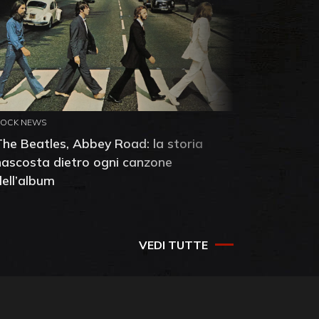
ROCK NEWS
ROCK NEW
The Beatles, Abbey Road: la storia
Neil You
nascosta dietro ogni canzone
dell'alb
dell’album
che salv
success
VEDI TUTTE