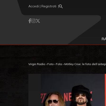
Vai al contenuto
Accedi | Registrati
R
Virgin Radio
›
Foto
›
Foto
›
Mötley Crüe: le foto dell’ante