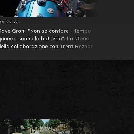
ROCK NEWS
Dave Grohl: "Non so contare il tempo
quando suono la batteria". La storia
della collaborazione con Trent Reznor