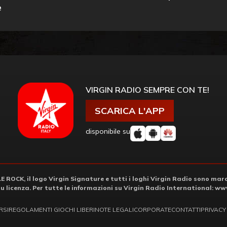
e
VIRGIN RADIO SEMPRE CON TE!
SCARICA L'APP
disponibile su
ROCK, il logo Virgin Signature e tutti i loghi Virgin Radio sono march
su licenza. Per tutte le informazioni su Virgin Radio International:
www
RSI
REGOLAMENTI GIOCHI LIBERI
NOTE LEGALI
CORPORATE
CONTATTI
PRIVACY