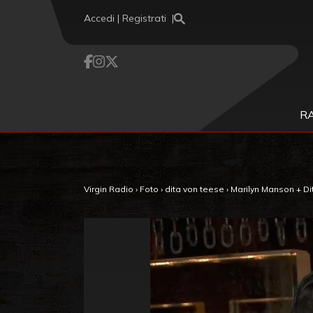
Vai al contenuto
Accedi | Registrati
R
Virgin Radio
›
Foto
›
dita von teese
›
Marilyn Manson + Dit