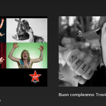
Buon compleanno Travi
e