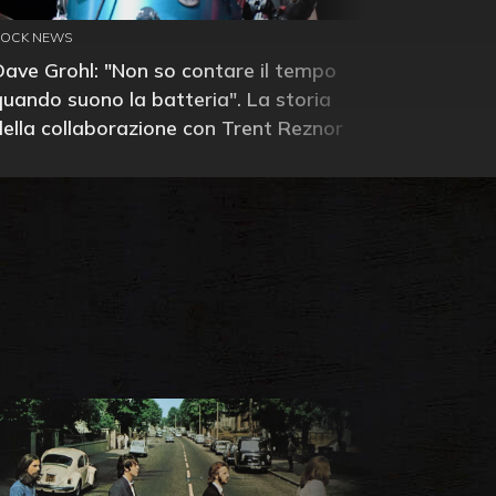
ROCK NEWS
Dave Grohl: "Non so contare il tempo
quando suono la batteria". La storia
della collaborazione con Trent Reznor