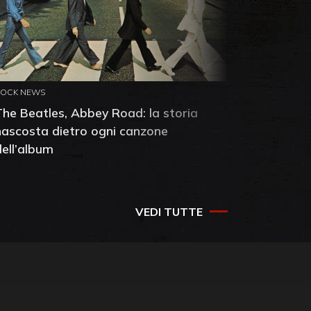
ROCK NEWS
ROCK NEW
The Beatles, Abbey Road: la storia
Neil You
nascosta dietro ogni canzone
dell'alb
dell’album
che salv
success
VEDI TUTTE