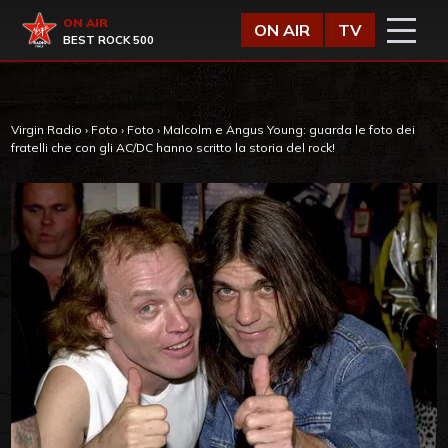
Vai al contenuto
Virgin Radio
ON AIR
ON AIR
TV
BEST ROCK 500
Virgin Radio
›
Foto
›
Foto
›
Malcolm e Angus Young: guarda le foto dei
fratelli che con gli AC/DC hanno scritto la storia del rock!