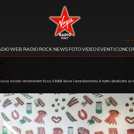
Virgin Radio
ADIO
WEB RADIO
ROCK NEWS
FOTO
VIDEO
EVENTI
CONCOR
alsicce esiste veramente! Ecco il B&B dove l’arredamento è tutto dedicato ai 