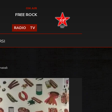
ON AIR
FREE ROCK
RADIO
TV
SI
maiali