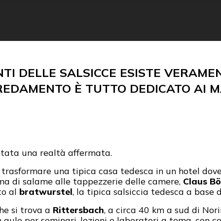
NTI DELLE SALSICCE ESISTE VERAMEN
REDAMENTO È TUTTO DEDICATO AI M
ntata una realtà affermata.
 trasformare una tipica casa tedesca in un hotel dov
orma di salame alle tappezzerie delle camere,
Claus Bö
to al
bratwurstel
, la tipica salsiccia tedesca a base 
che si trova a
Rittersbach
, a circa 40 km a sud di Nor
aule per seminari, lezioni e laboratori a tema, con co