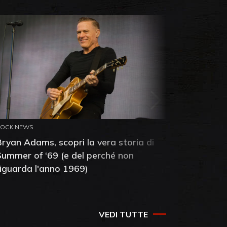
ROCK NEWS
ROCK NEW
Bryan Adams, scopri la vera storia di
Anthony 
Summer of ‘69 (e del perché non
mia amic
riguarda l'anno 1969)
VEDI TUTTE