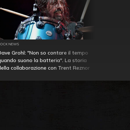
ROCK NEWS
Dave Grohl: "Non so contare il tempo
quando suono la batteria". La storia
della collaborazione con Trent Reznor