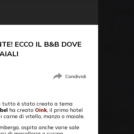
TE! ECCO IL B&B DOVE
AIALI
Condividi
e tutto è stato creato a tema
bel
ha creato
Oink
, il primo hotel
di carne di vitello, manzo o maiale.
imberga, ospita anche varie sale
rsi di macelleria e cucina.